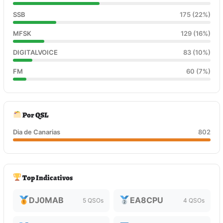
SSB
175 (22%)
MFSK
129 (16%)
DIGITALVOICE
83 (10%)
FM
60 (7%)
Por QSL
Dia de Canarias
802
Top Indicativos
DJ0MAB
EA8CPU
5 QSOs
4 QSOs