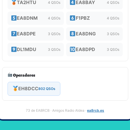
TA2HTU
EA8BAY
4 QSOs
4 QSOs
EA8DNM
F1PBZ
4 QSOs
4 QSOs
EA8DPE
EA8DNG
3 QSOs
3 QSOs
DL1MDU
EA8DPD
3 QSOs
3 QSOs
Operadores
EH8DCC
802 QSOs
73 de EA8RCB · Amigos Radio Aldea ·
ea8rcb.es