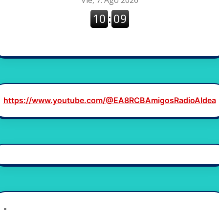
Saltar
al
contenido
https://www.youtube.com/@EA8RCBAmigosRadioAldea