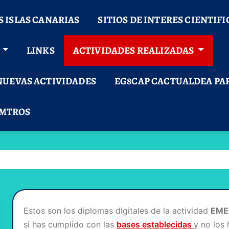
S ISLAS CANARIAS
SITIOS DE INTERES CIENTIF
LINKS
ACTIVIDADES REALIZADAS
NUEVAS ACTIVIDADES
EG8CAP CACTUALDEA PA
 MTROS
Estos son los diplomas digitales de la actividad
EME
si has cumplido con las
bases establecidas
y no los 