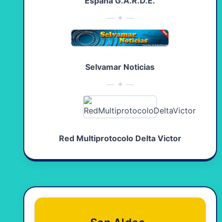
España G.A.R.D.E.
— ✦ —
Selvamar Noticias
— ✦ —
Red Multiprotocolo Delta Victor