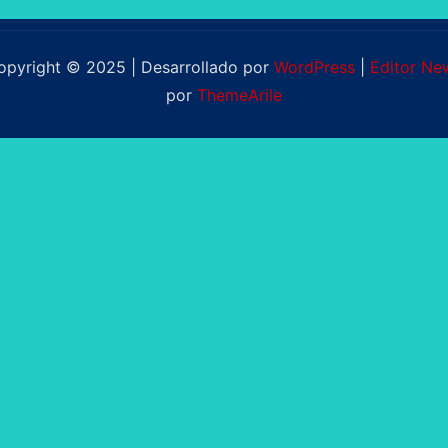
ntradas
opyright © 2025 | Desarrollado por
WordPress
|
Editor Ne
por
ThemeArile