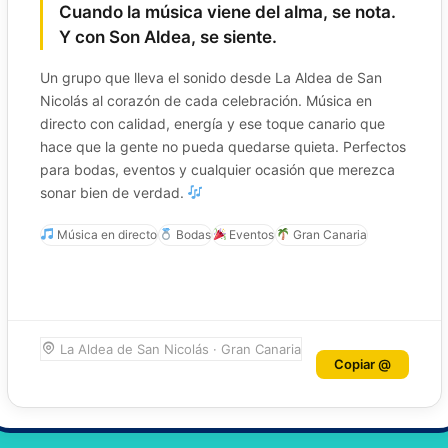
Cuando la música viene del alma, se nota.
Y con Son Aldea, se siente.
Un grupo que lleva el sonido desde La Aldea de San
Saltar
Nicolás al corazón de cada celebración. Música en
al
directo con calidad, energía y ese toque canario que
hace que la gente no pueda quedarse quieta. Perfectos
contenido
para bodas, eventos y cualquier ocasión que merezca
sonar bien de verdad.
Música en directo
Bodas
Eventos
Gran Canaria
La Aldea de San Nicolás · Gran Canaria
Copiar @