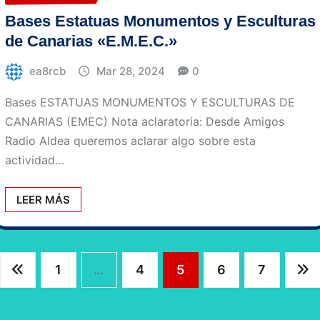
Bases Estatuas Monumentos y Esculturas
de Canarias «E.M.E.C.»
ea8rcb
Mar 28, 2024
0
Bases ESTATUAS MONUMENTOS Y ESCULTURAS DE
CANARIAS (EMEC) Nota aclaratoria: Desde Amigos
Radio Aldea queremos aclarar algo sobre esta
actividad…
LEER MÁS
aginación
1
…
4
5
6
7
e